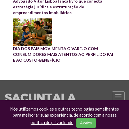
Advogado Vitor Lisboa lança livro que conecta
estratégia jurídica e estruturação de
empreendimentos imobiliários
DIA DOS PAIS MOVIMENTA O VAREJO COM
CONSUMIDORES MAIS ATENTOS AO PERFIL DO PAI
E AO CUSTO-BENEFÍCIO
Toggl
navig
Nós utilizamos cookies e outras tecnologias semelhantes
para melhorar suas experiência, de acordo com a nossa
política de privacidade
Aceito
© Copyright 2022 Sacuntala.com. Política de Privacidade