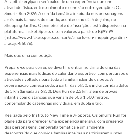
A capital sergipana será palco de uma experiência que une
atividade física, entretenimento e conexão entre gerações: Os
Smurfs Run 2026. A corrida temática inspirada nos personagens
azuis mais famosos do mundo, acontece no dia 5 de julho, no
Shopping Jardins. O primeiro lote de inscrições está disponível na
plataforma Ticket Sports e tem valores a partir de R$99,99
(https://www.ticketsports.com.br/e/smurfs-run-shopping-jardins-
aracaju-86076).
Mais que uma competição
Prepare-se para correr, se divertir e entrar no clima de uma das
experiências mais lúdicas do calendário esportivo, com percursos e
atividades voltados para toda a família, incluindo os pets. A
programação começa cedo, a partir das 5h30, e inclui corrida adulto
de 5 km (largada às 6h30), Dog Run de 2,5 km, além de provas
infantis com distâncias que variam de 50 a 1.500 metros,
contemplando categorias individuais, em dupla e trio.
Realizada pelo Instituto New Time e JF Sports, Os Smurfs Run foi
planejada para oferecer uma experiência imersiva, com presença
dos personagens, cenografia temática e um ambiente
descontraído que convida famílias inteiras a participarem juntas,