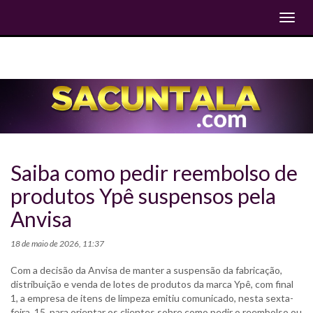
Toggl
navig
Saiba como pedir reembolso de
produtos Ypê suspensos pela
Anvisa
18 de maio de 2026, 11:37
Com a decisão da Anvisa de manter a suspensão da fabricação,
distribuição e venda de lotes de produtos da marca Ypê, com final
1, a empresa de itens de limpeza emitiu comunicado, nesta sexta-
feira, 15, para orientar os clientes sobre como pedir o reembolso ou